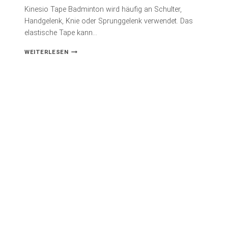
Kinesio Tape Badminton wird häufig an Schulter,
Handgelenk, Knie oder Sprunggelenk verwendet. Das
elastische Tape kann…
KINESIO
WEITERLESEN
TAPE
BADMINTON:
ANWENDUNG
&
KAUFBERATUNG