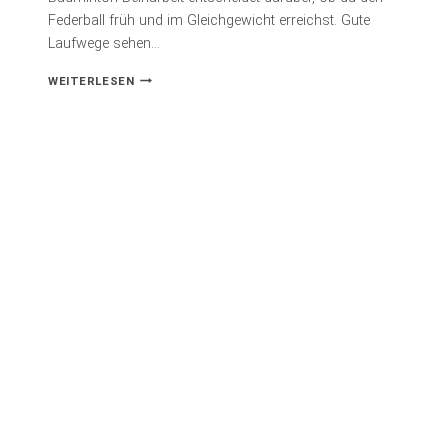
Federball früh und im Gleichgewicht erreichst. Gute
Laufwege sehen…
BADMINTON-
WEITERLESEN
BEINARBEIT:
LAUFWEGE
UND
ÜBUNGEN