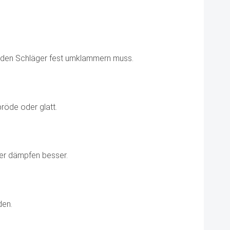
n den Schläger fest umklammern muss.
röde oder glatt.
der dämpfen besser.
den.