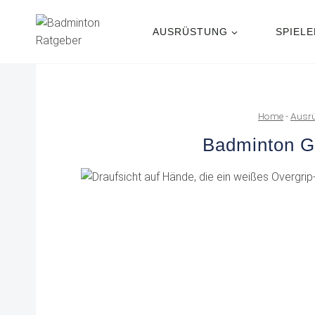
Zum
Inhalt
AUSRÜSTUNG
SPIEL
springen
Home
-
Ausrü
Badminton Gr