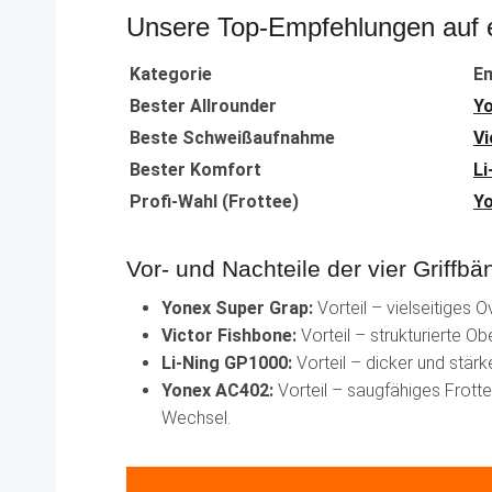
Unsere Top-Empfehlungen auf e
Kategorie
E
Bester Allrounder
Yo
Beste Schweißaufnahme
Vi
Bester Komfort
Li
Profi-Wahl (Frottee)
Y
Vor- und Nachteile der vier Griffbä
Yonex Super Grap:
Vorteil – vielseitiges 
Victor Fishbone:
Vorteil – strukturierte Ob
Li-Ning GP1000:
Vorteil – dicker und stärk
Yonex AC402:
Vorteil – saugfähiges Frotte
Wechsel.