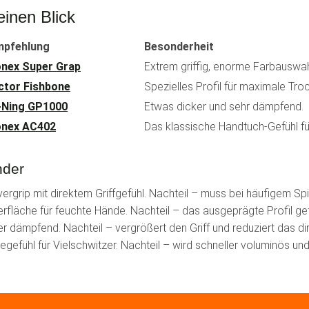
inen Blick
mpfehlung
Besonderheit
nex Super Grap
Extrem griffig, enorme Farbauswah
ctor Fishbone
Spezielles Profil für maximale Tro
-Ning GP1000
Etwas dicker und sehr dämpfend.
onex AC402
Das klassische Handtuch-Gefühl für
nder
Overgrip mit direktem Griffgefühl. Nachteil – muss bei häufigem S
erfläche für feuchte Hände. Nachteil – das ausgeprägte Profil gefä
er dämpfend. Nachteil – vergrößert den Griff und reduziert das d
egefühl für Vielschwitzer. Nachteil – wird schneller voluminös u